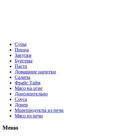
Супы
Пицца
Закуски
Бургеры
Паста
Домашние напитки
Салаты
Фрайс Тайм
Мясо на огне
Дополнительно
Соуса
Донер
Морепродукты из печи
Мясо из печи
Меню