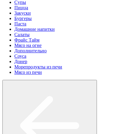
Супы
Пицца
Закуски
Бургеры
Паста
Домашние напитки
Салаты
Фрайс Тайм
Мясо на огне
Дополнительно
Соуса
Донер
Морепродукты из печи
Мясо из печи