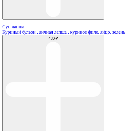
Суп лапша
Куриный бульон , яичная лапша , куриное филе, яйцо, зелень
430 ₽