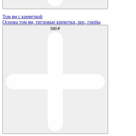
Том ям с креветкой
Основа том ям, тигровые креветки, рис, грибы
590 ₽