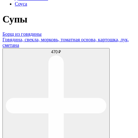
Соуса
Супы
Борщ из говядины
Говядина, свекла, морковь, томатная основа, картошка, лук,
сметана
470 ₽