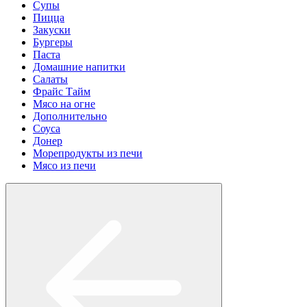
Супы
Пицца
Закуски
Бургеры
Паста
Домашние напитки
Салаты
Фрайс Тайм
Мясо на огне
Дополнительно
Соуса
Донер
Морепродукты из печи
Мясо из печи