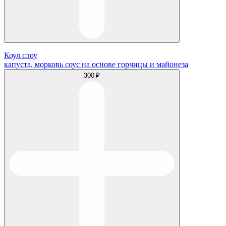
Коул слоу
капуста, морковь соус на основе горчицы и майонеза
300 ₽