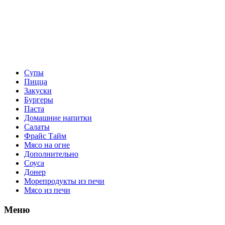
Супы
Пицца
Закуски
Бургеры
Паста
Домашние напитки
Салаты
Фрайс Тайм
Мясо на огне
Дополнительно
Соуса
Донер
Морепродукты из печи
Мясо из печи
Меню