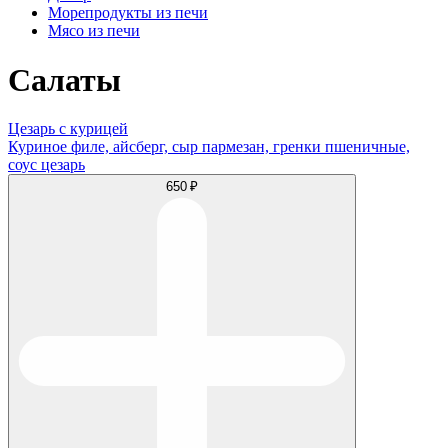
Морепродукты из печи
Мясо из печи
Салаты
Цезарь с курицей
Куриное филе, айсберг, сыр пармезан, гренки пшеничные,
соус цезарь
650 ₽