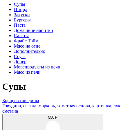
Супы
Пицца
Закуски
Бургеры
Паста
Домашние напитки
Салаты
Фрайс Тайм
Мясо на огне
Дополнительно
Соуса
Донер
Морепродукты из печи
Мясо из печи
Супы
Борщ из говядины
Говядина, свекла, морковь, томатная основа, картошка, лук,
сметана
550 ₽