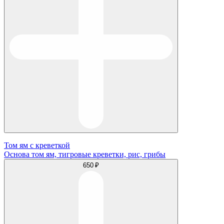
Том ям с креветкой
Основа том ям, тигровые креветки, рис, грибы
650 ₽