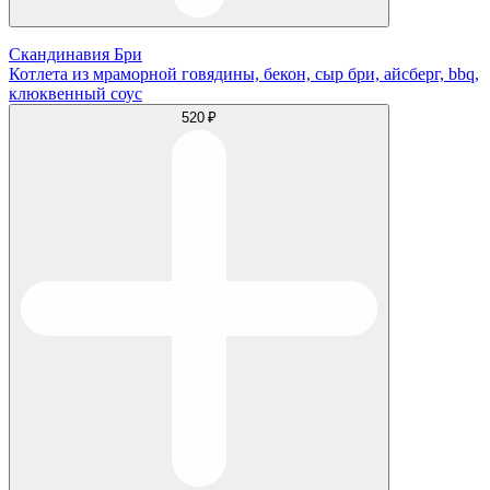
Скандинавия Бри
Котлета из мраморной говядины, бекон, сыр бри, айсберг, bbq,
клюквенный соус
520 ₽