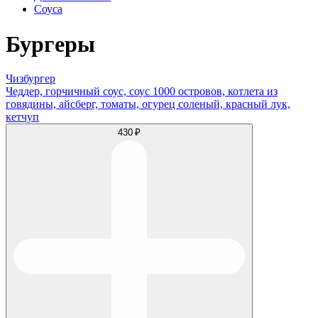
Соуса
Бургеры
Чизбургер
Чеддер, горчичный соус, соус 1000 островов, котлета из
говядины, айсберг, томаты, огурец соленый, красный лук,
кетчуп
430 ₽