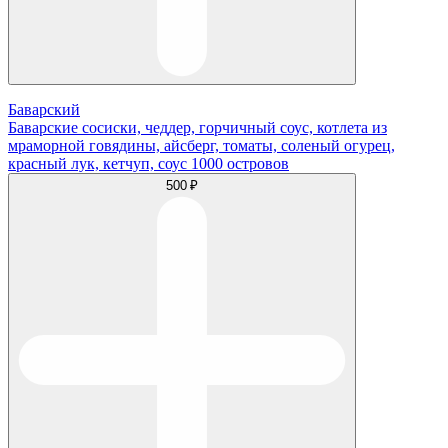
Баварский
Баварские сосиски, чеддер, горчичный соус, котлета из
мраморной говядины, айсберг, томаты, соленый огурец,
красный лук, кетчуп, соус 1000 островов
500 ₽