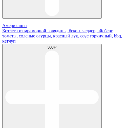
Американец
Котлета из мраморной говядины, бекон, чеддер, айсберг,
томаты, соленые огурцы, красный лук, соус горчичный, bbq,
кетчуп
500 ₽