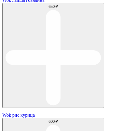
Wok лапша говядина
650 ₽
Wok рис курица
600 ₽