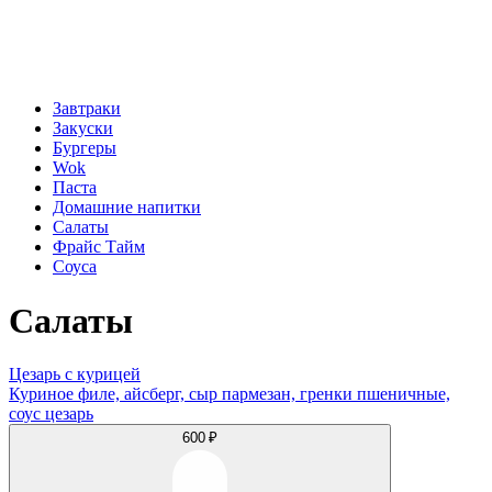
Завтраки
Закуски
Бургеры
Wok
Паста
Домашние напитки
Салаты
Фрайс Тайм
Соуса
Салаты
Цезарь с курицей
Куриное филе, айсберг, сыр пармезан, гренки пшеничные,
соус цезарь
600 ₽