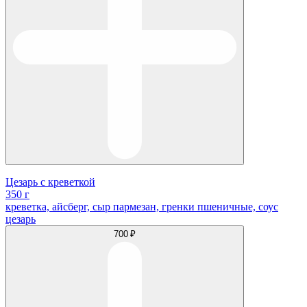
Цезарь с креветкой
350 г
креветка, айсберг, сыр пармезан, гренки пшеничные, соус
цезарь
700 ₽