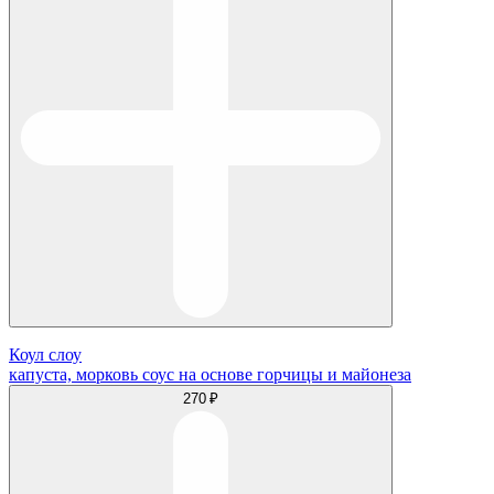
Коул слоу
капуста, морковь соус на основе горчицы и майонеза
270 ₽