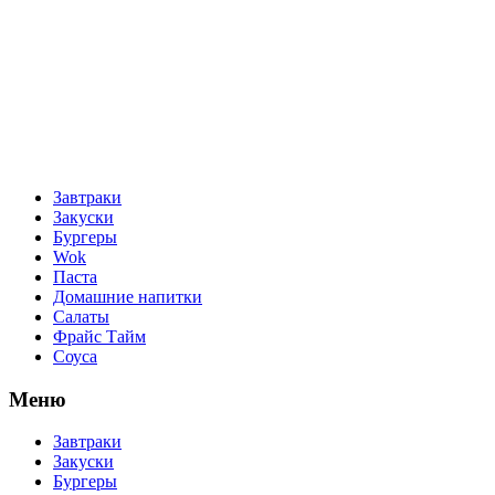
Завтраки
Закуски
Бургеры
Wok
Паста
Домашние напитки
Салаты
Фрайс Тайм
Соуса
Меню
Завтраки
Закуски
Бургеры