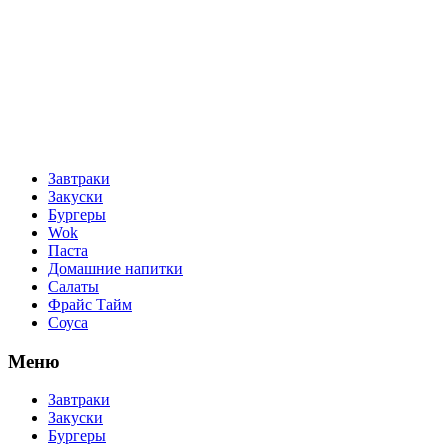
Завтраки
Закуски
Бургеры
Wok
Паста
Домашние напитки
Салаты
Фрайс Тайм
Соуса
Меню
Завтраки
Закуски
Бургеры